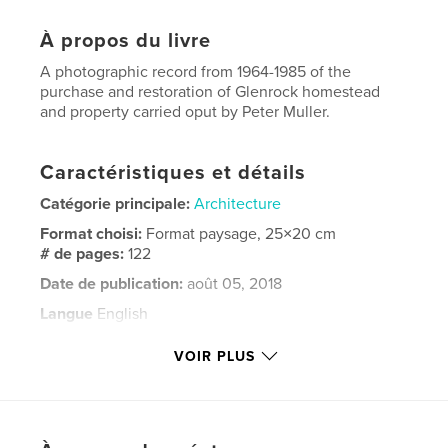
À propos du livre
A photographic record from 1964-1985 of the
purchase and restoration of Glenrock homestead
and property carried oput by Peter Muller.
Caractéristiques et détails
Catégorie principale:
Architecture
Format choisi:
Format paysage, 25×20 cm
# de pages:
122
Date de publication:
août 05, 2018
Langue
English
Mots-clés
VOIR PLUS
,
,
,
marulan
pmi
walshbaypress
petermullerarchitect