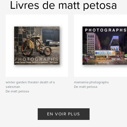
Livres de matt petosa
winter garden theater death of a
mamamia photographs
salesman
De matt petosa
De matt petosa
EN VOIR PLUS