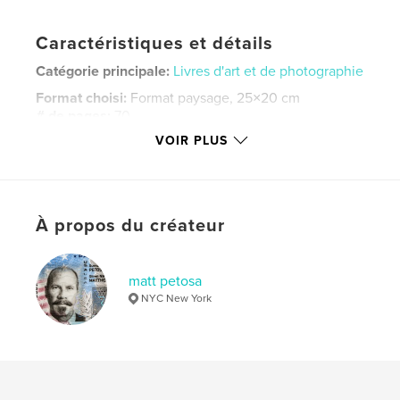
Caractéristiques et détails
Catégorie principale:
Livres d'art et de photographie
Format choisi:
Format paysage, 25×20 cm
# de pages:
70
VOIR PLUS
ISBN
Couverture rigide imprimée: 9780464989141
Date de publication:
août 01, 2018
Langue
English
À propos du créateur
Mots-clés
,
,
,
,
Paris
Africa
Israel
Manhattan
matt petosa
NYC New York
,
,
nyc
photography
art