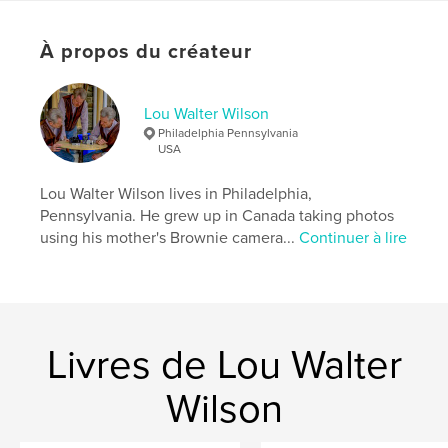
Langue
English
À propos du créateur
Mots-clés
,
,
,
,
Candid
Street
Sony RX10 IV
Portrait
Lou Walter Wilson
Sony RX10
Philadelphia Pennsylvania
USA
Lou Walter Wilson lives in Philadelphia,
Pennsylvania. He grew up in Canada taking photos
using his mother's Brownie camera...
Continuer à lire
Livres de Lou Walter
Wilson