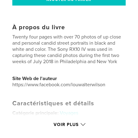
À propos du livre
Twenty four pages with over 70 photos of up close
and personal candid street portraits in black and
white and color. The Sony RX10 IV was used in
capturing these candid photos during the first two
weeks of July 2018 in Philadelphia and New York
Site Web de l'auteur
https://www.facebook.com/louwalterwilson
Caractéristiques et détails
Catégorie principale:
Voyages
Format choisi:
Lettre US, 22×28 cm
VOIR PLUS
# de pages:
24
Date de publication:
juil 15, 2018