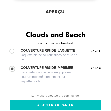
APERÇU
Clouds and Beach
de
michael a. chestnut
COUVERTURE RIGIDE, JAQUETTE
27,26 €
Jaquette pleine couleur sur couverture en
lin
COUVERTURE RIGIDE IMPRIMÉE
27,26 €
Livre cartonné avec un design pleine
couleur imprimé directement sur la
jaquette rigide
La TVA sera ajoutée à la commande.