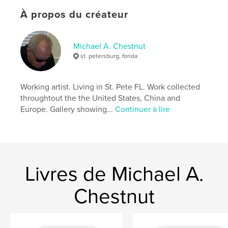
Couverture souple: 9781714779444
À propos du créateur
Date de publication:
sept 16, 2007
Langue
English
Michael A. Chestnut
Mots-clés
st. petersburg, forida
,
,
,
,
fine art
beautiful photos.
photos
art
beach
Working artist. Living in St. Pete FL. Work collected
throughtout the the United States, China and
Europe. Gallery showing...
Continuer à lire
Livres de Michael A.
Chestnut