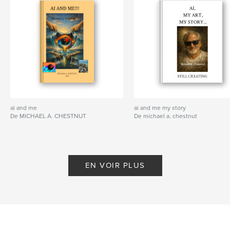
ai and me
ai and me my story
De MICHAEL A. CHESTNUT
De michael a. chestnut
EN VOIR PLUS