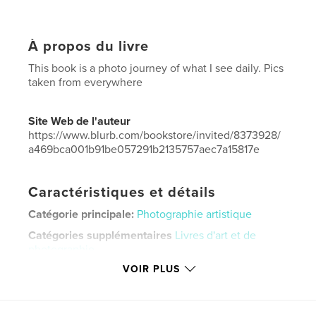
À propos du livre
This book is a photo journey of what I see daily. Pics
taken from everywhere
Site Web de l'auteur
https://www.blurb.com/bookstore/invited/8373928/
a469bca001b91be057291b2135757aec7a15817e
Caractéristiques et détails
Catégorie principale:
Photographie artistique
Catégories supplémentaires
Livres d'art et de
photographie
VOIR PLUS
Format choisi:
Petit carré, 18×18 cm
# de pages:
20
ISBN