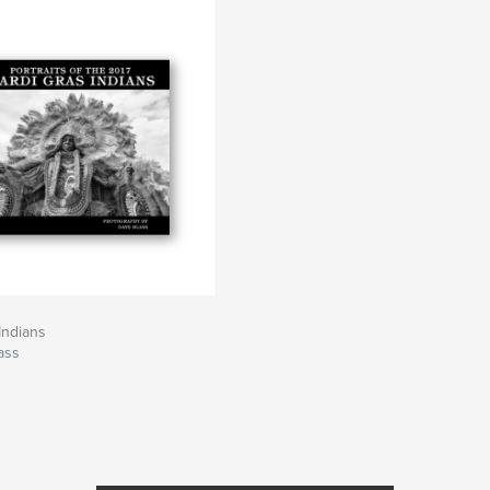
Indians
ass