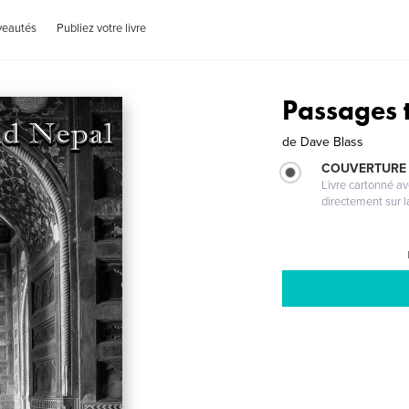
veautés
Publiez votre livre
Passages 
de
Dave Blass
COUVERTURE 
Livre cartonné a
directement sur l