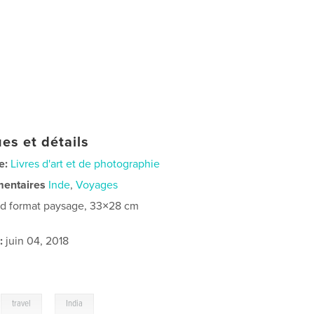
es et détails
e:
Livres d'art et de photographie
mentaires
Inde
,
Voyages
d format paysage, 33×28 cm
:
juin 04, 2018
,
,
travel
India