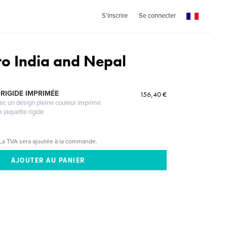
S'inscrire
Se connecter
to India and Nepal
RIGIDE IMPRIMÉE
156,40 €
vec un design pleine couleur imprimé
a jaquette rigide
La TVA sera ajoutée à la commande.