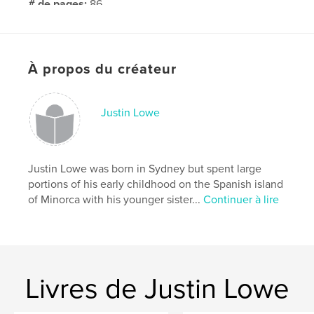
# de pages:
86
Date de publication:
avril 26, 2018
Langue
English
Mots-clés
À propos du créateur
,
,
Justin
Lowe
poetry
Justin Lowe
Justin Lowe was born in Sydney but spent large
portions of his early childhood on the Spanish island
of Minorca with his younger sister...
Continuer à lire
Livres de Justin Lowe