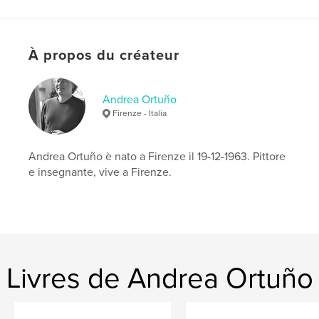
Date de publication:
avril 09, 2018
Langue
Italian
Mots-clés
À propos du créateur
,
,
arte
pittura
paesaggio
Andrea Ortuño
Firenze - Italia
Andrea Ortuño è nato a Firenze il 19-12-1963. Pittore
e insegnante, vive a Firenze.
Livres de Andrea Ortuño