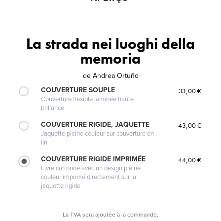
La strada nei luoghi della
memoria
de
Andrea Ortuño
COUVERTURE SOUPLE
33,00 €
Couverture flexible laminée haute
brillance
COUVERTURE RIGIDE, JAQUETTE
43,00 €
Jaquette pleine couleur sur couverture en
lin
COUVERTURE RIGIDE IMPRIMÉE
44,00 €
Livre cartonné avec un design pleine
couleur imprimé directement sur la
jaquette rigide
La TVA sera ajoutée à la commande.