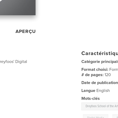
APERÇU
Caractéristiqu
eyfoos' Digital
Catégorie principal
Format choisi:
Form
# de pages:
120
Date de publication
Langue
English
Mots-clés
Dreyfoos School of the Ar