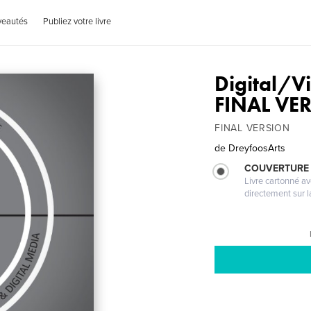
veautés
Publiez votre livre
Digital/V
FINAL VE
FINAL VERSION
de
DreyfoosArts
COUVERTURE 
Livre cartonné a
directement sur l