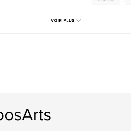
,
Digital Media
,
VOIR PLUS
oosArts