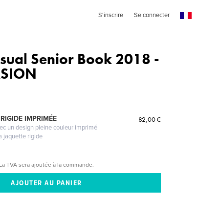
S'inscrire
Se connecter
isual Senior Book 2018 -
RSION
RIGIDE IMPRIMÉE
82,00 €
vec un design pleine couleur imprimé
a jaquette rigide
La TVA sera ajoutée à la commande.