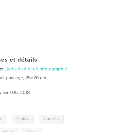
es et détails
e:
Livres d'art et de photographie
at paysage, 25×20 cm
:
avril 05, 2018
,
,
ts
Dreyfoos
Visual Arts