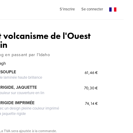
S'inscrire
Se connecter
t volcanisme de l'Ouest
in
g en passant par l'Idaho
agh
 SOUPLE
61,46 €
le laminée haute brillance
RIGIDE, JAQUETTE
70,30 €
ouleur sur couverture en lin
RIGIDE IMPRIMÉE
74,14 €
vec un design pleine couleur imprimé
a jaquette rigide
La TVA sera ajoutée à la commande.