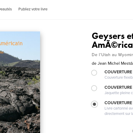
veautés
Publiez votre livre
Geysers e
AmÃ©rica
De l'Utah au Wyomin
de
Jean Michel Mestd
COUVERTURE
Couverture flexib
COUVERTURE 
Jaquette pleine c
COUVERTURE 
Livre cartonné a
directement sur l