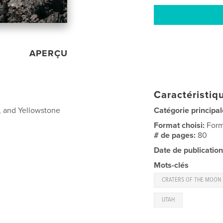
APERÇU
Caractéristiqu
o, and Yellowstone
Catégorie principal
Format choisi:
Form
# de pages:
80
Date de publication
Mots-clés
CRATERS OF THE MOON
UTAH