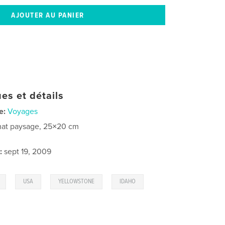
es et détails
e:
Voyages
at paysage, 25×20 cm
:
sept 19, 2009
,
,
,
,
USA
YELLOWSTONE
IDAHO