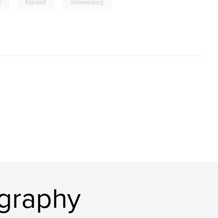
,
,
a
Kapstadt
Johannesburg
ography