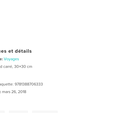
es et détails
e:
Voyages
d carré, 30×30 cm
 jaquette: 9781388706333
:
mars 26, 2018