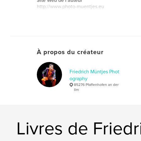
Site Web de l'auteur
http://www.photo-muentjes.eu
À propos du créateur
Friedrich Müntjes Phot
ography
85276 Pfaffenhofen an der
Ilm
Livres de Fried