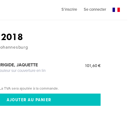
S'inscrire
Se connecter
 2018
Johannesburg
RIGIDE, JAQUETTE
101,60 €
ouleur sur couverture en lin
La TVA sera ajoutée à la commande.