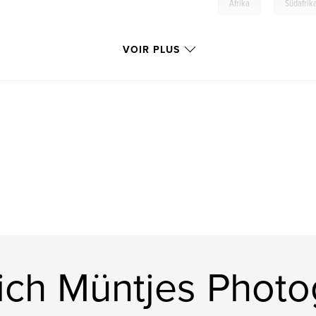
,
Afrika
Südafrik
VOIR PLUS
rich Müntjes Phot