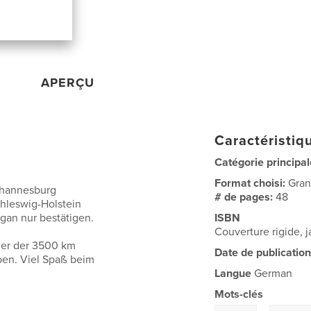
APERÇU
Caractéristiqu
Catégorie principal
Format choisi:
Gran
ohannesburg
# de pages:
48
hleswig-Holstein
gan nur bestätigen.
ISBN
Couverture rigide,
lder der 3500 km
Date de publication
ben. Viel Spaß beim
Langue
German
Mots-clés