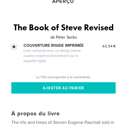
APERÇU
The Book of Steve Revised
de
Peter Serko
COUVERTURE RIGIDE IMPRIMÉE
63,54 €
Livre cartonné avec un design pleine
couleur imprimé directement sur la
jaquette rigide
La TVA sera ajoutée à la commande.
À propos du livre
The life and times of Steven Eugene Paschall told in