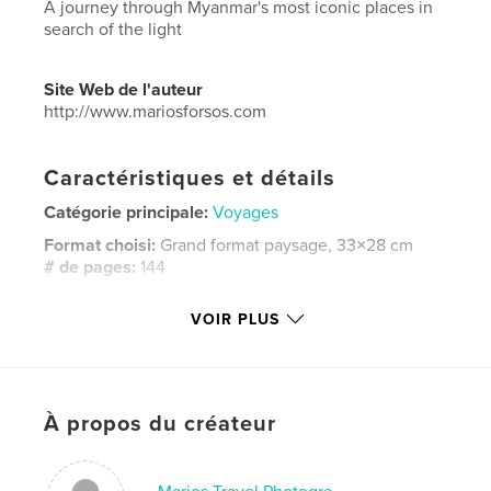
A journey through Myanmar's most iconic places in
search of the light
Site Web de l'auteur
http://www.mariosforsos.com
Caractéristiques et détails
Catégorie principale:
Voyages
Format choisi:
Grand format paysage, 33×28 cm
# de pages:
144
ISBN
VOIR PLUS
Couverture rigide, jaquette: 9781388808556
Date de publication:
mars 02, 2018
Langue
English
Mots-clés
À propos du créateur
,
myanmar
burma