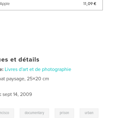
11,09 €
'Apple
es et détails
e:
Livres d'art et de photographie
at paysage, 25×20 cm
:
sept 14, 2009
,
,
,
ancisco
documentary
prison
urban