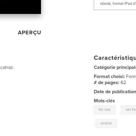
ebook, format iPad d
APERÇU
Caractéristiqu
catraz.
Catégorie principal
Format choisi:
Form
# de pages:
62
Date de publication
Mots-clés
,
the rock
san fr
,
alcatraz