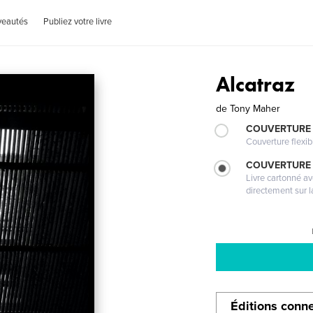
veautés
Publiez votre livre
Alcatraz
de
Tony Maher
COUVERTURE
Couverture flexib
COUVERTURE 
Livre cartonné a
directement sur l
Éditions conn