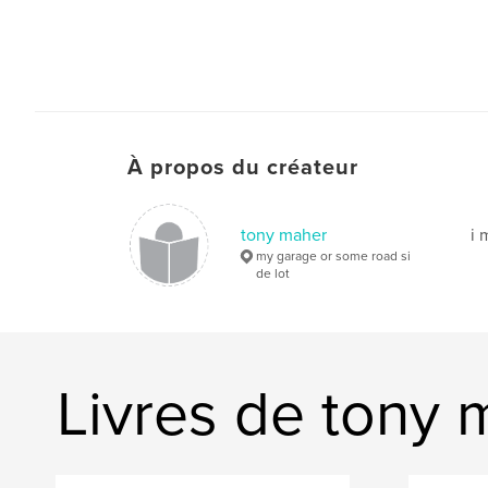
À propos du créateur
tony maher
i 
my garage or some road si
de lot
Livres de tony 