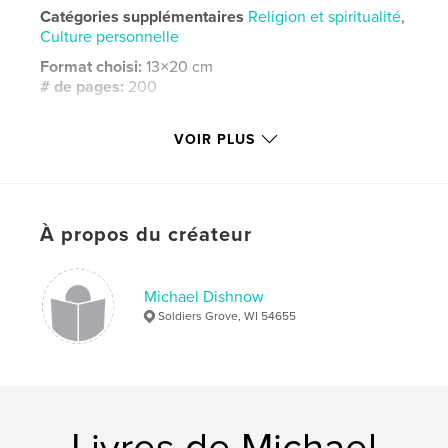
Catégories supplémentaires
Religion et spiritualité
,
Culture personnelle
Format choisi:
13×20 cm
# de pages:
200
Date de publication:
sept 13, 2009
VOIR PLUS
Langue
English
Mots-clés
,
,
,
,
simplicity
thinking
mind
labor
À propos du créateur
everyday work
Michael Dishnow
Soldiers Grove, WI 54655
Livres de Michael