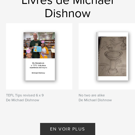
Dishnow
TEFL Tips revised 6 x 9
No two are alike
De Michael Dishnow
De Michael Dishnow
EN VOIR PLUS