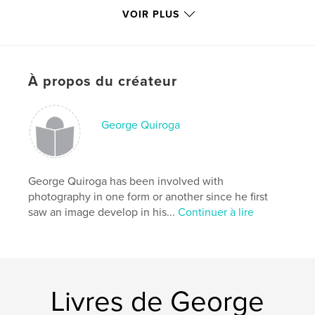
# de pages:
80
VOIR PLUS
Date de publication:
sept 12, 2009
Mots-clés
,
,
country road
conference center
old buildings
À propos du créateur
,
Montgomery Bell State Park
,
rural
,
hotel
,
George Quiroga
canoes
,
trees
,
plants
,
nature
,
architecture
,
HDR
,
lakes
,
streams
,
George Quiroga has been involved with
forest
,
Tennessee
,
Dickson
photography in one form or another since he first
saw an image develop in his...
Continuer à lire
Livres de George