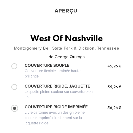
APERÇU
West Of Nashville
Montogomery Bell State Park & Dickson, Tennessee
de
George Quiroga
COUVERTURE SOUPLE
45,26 €
Couverture flexible laminée haute
brillance
COUVERTURE RIGIDE, JAQUETTE
55,26 €
Jaquette pleine couleur sur couverture en
lin
COUVERTURE RIGIDE IMPRIMÉE
56,26 €
Livre cartonné avec un design pleine
couleur imprimé directement sur la
jaquette rigide