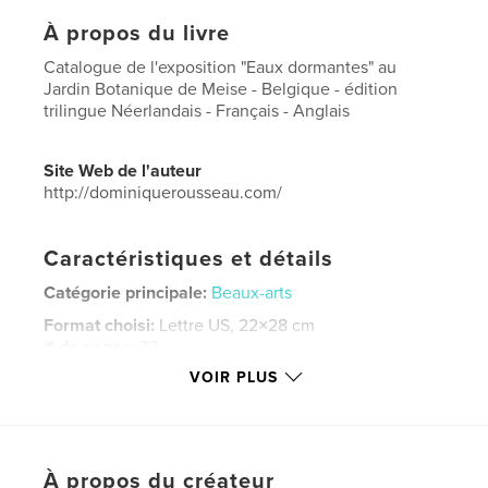
À propos du livre
Catalogue de l'exposition "Eaux dormantes" au
Jardin Botanique de Meise - Belgique - édition
trilingue Néerlandais - Français - Anglais
Site Web de l'auteur
http://dominiquerousseau.com/
Caractéristiques et détails
Catégorie principale:
Beaux-arts
Format choisi:
Lettre US, 22×28 cm
# de pages:
32
VOIR PLUS
Date de publication:
janv 07, 2018
Langue
French
Mots-clés
,
,
,
,
À propos du créateur
Jardin
Poétique
Jardin
Poétique