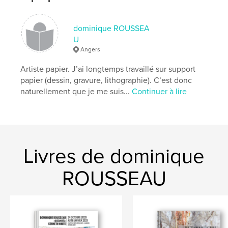
,
,
Ecologie
Ecologie
Art
dominique ROUSSEA
,
Papier
,
Botanique
U
Angers
Artiste papier. J’ai longtemps travaillé sur support
papier (dessin, gravure, lithographie). C’est donc
naturellement que je me suis...
Continuer à lire
Livres de dominique
ROUSSEAU