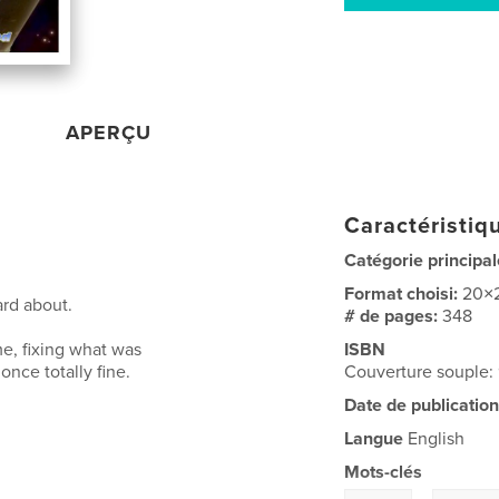
APERÇU
Caractéristiqu
Catégorie principal
Format choisi:
20×
ard about.
# de pages:
348
me, fixing what was
ISBN
nce totally fine.
Couverture souple
Date de publication
Langue
English
Mots-clés