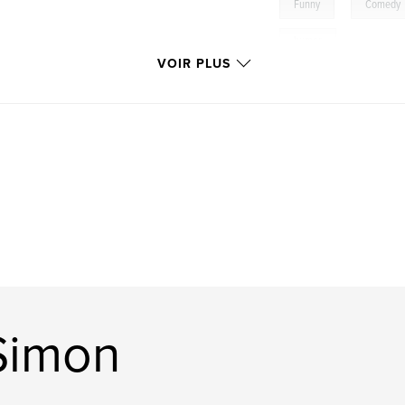
,
Funny
Comedy
humor
VOIR PLUS
 Simon