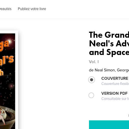
veautés
Publiez votre livre
The Grand
Neal's Ad
and Space
Vol. I
de
Neal Simon, Georg
COUVERTURE
Couverture flexib
VERSION PDF
Consultable sur t