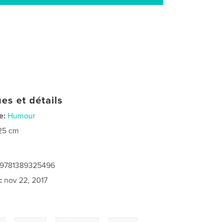
es et détails
e:
Humour
25 cm
: 9781389325496
:
nov 22, 2017