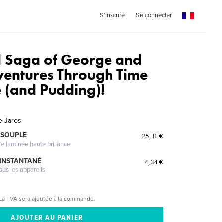
S'inscrire
Se connecter
 Saga of George and
ventures Through Time
 (and Pudding)!
e Jaros
 SOUPLE
25,11 €
le laminée haute brillance
 INSTANTANÉ
4,34 €
ous les appareils
La TVA sera ajoutée à la commande.