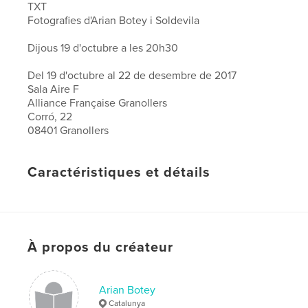
TXT
Fotografies d'Arian Botey i Soldevila
Dijous 19 d'octubre a les 20h30
Del 19 d'octubre al 22 de desembre de 2017
Sala Aire F
Alliance Française Granollers
Corró, 22
08401 Granollers
Caractéristiques et détails
Catégorie principale:
Livres d'art et de photographie
Format choisi:
Format paysage, 25×20 cm
# de pages:
30
À propos du créateur
Date de publication:
oct 24, 2017
Langue
French
Mots-clés
Arian Botey
Catalunya