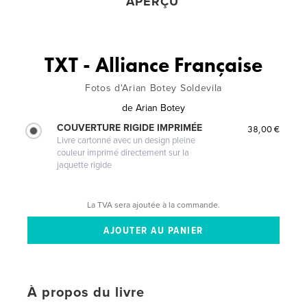
APERÇU
TXT - Alliance Française
Fotos d'Arian Botey Soldevila
de
Arian Botey
COUVERTURE RIGIDE IMPRIMÉE
38,00 €
Livre cartonné avec un design pleine
couleur imprimé directement sur la
jaquette rigide
La TVA sera ajoutée à la commande.
À propos du livre