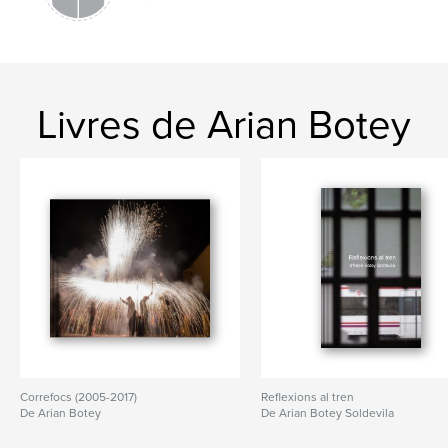
,
,
txt
arian botey
aliança francesa
Livres de Arian Botey
Correfocs (2005-2017)
Reflexions al tren
De Arian Botey
De Arian Botey Soldevila