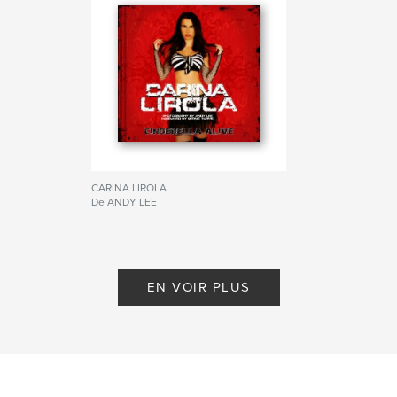
Format choisi:
Petit carré, 18×18 cm
# de pages:
20
Date de publication:
août 27, 2007
Mots-clés
,
,
AATW RECORDS
DANCE MUSIC
,
KELLY LLORENNA
LOVE TO INFINITY
,
CLUBLAND
,
GARAGE
,
HOUSE
,
CARINA LIROLA
De ANDY LEE
N-TRANCE
,
PRODUCERS
,
TRANC
EN VOIR PLUS