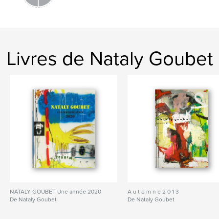
Livres de Nataly Goubet
NATALY GOUBET Une année 2020
A u t o m n e 2 0 1 3
De Nataly Goubet
De Nataly Goubet