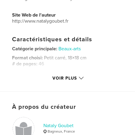
Site Web de l'auteur
http://www.natalygoubet.fr
Caractéristiques et détails
Catégorie principale:
Beaux-arts
Format choisi:
Petit carré, 18×18 cm
# de pages:
46
ISBN
VOIR PLUS
Couverture souple: 9781389705984
Date de publication:
août 23, 2017
Langue
French
Mots-clés
À propos du créateur
,
,
,
Nataly Goubet
art abstrait
street art
Nataly Goubet
toiles
Bagneux, France