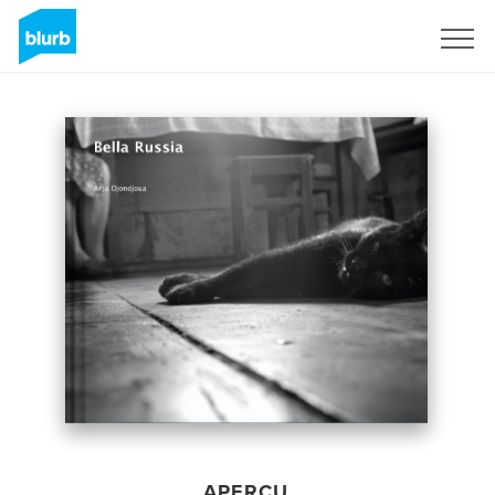
S'inscrire
APERÇU