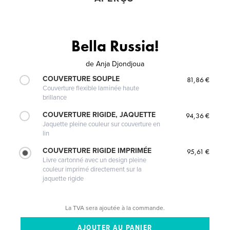
Bella Russia!
de
Anja Djondjoua
COUVERTURE SOUPLE
81,86 €
Couverture flexible laminée haute
brillance
COUVERTURE RIGIDE, JAQUETTE
94,36 €
Jaquette pleine couleur sur couverture en
lin
COUVERTURE RIGIDE IMPRIMÉE
95,61 €
Livre cartonné avec un design pleine
couleur imprimé directement sur la
jaquette rigide
La TVA sera ajoutée à la commande.