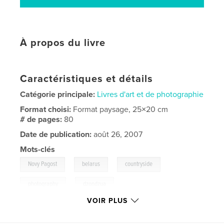
À propos du livre
Caractéristiques et détails
Catégorie principale:
Livres d'art et de photographie
Format choisi:
Format paysage, 25×20 cm
# de pages:
80
Date de publication:
août 26, 2007
Mots-clés
,
,
,
Novy Pagost
belarus
countryside
,
photography
dzondzua
VOIR PLUS
,
djondjoua
,
bella
,
bellarussia
,