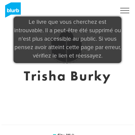
S'inscrire
Le livre que vous cherchez est
introuvable. Il a peut-être été supprimé ou
n'est plus accessible au public. Si vous
pensez avoir atteint cette page par erreur,
vérifiez le lien et réessayez.
Trisha Burky