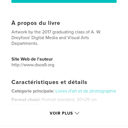
À propos du livre
Artwork by the 2017 graduating class of A. W.
Dreyfoos' Digital Media and Visual Arts
Departments.
Site Web de l'auteur
http://www.dsoa9.org
Caractéristiques et détails
Catégorie principale:
Livres d'art et de photographie
Format choisi:
Portrait standard, 20×25 cm
# de pages:
110
VOIR PLUS
Date de publication:
avril 04, 2017
Langue
English