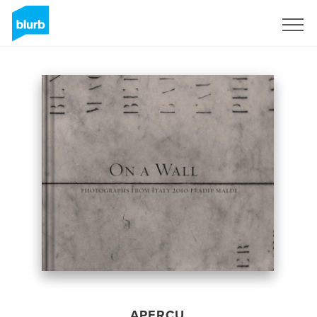
S'inscrire
APERÇU