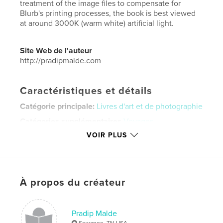
treatment of the image files to compensate for
Blurb's printing processes, the book is best viewed
at around 3000K (warm white) artificial light.
Site Web de l'auteur
http://pradipmalde.com
Caractéristiques et détails
Catégorie principale:
Livres d'art et de photographie
Catégories supplémentaires
Voyages
VOIR PLUS
Format choisi:
Format paysage, 25×20 cm
# de pages:
58
Date de publication:
mars 08, 2017
Langue
English
À propos du créateur
Mots-clés
,
,
,
,
Italy
Walls
Architecture
Poetry
Pradip Malde
Sewanee, TN USA