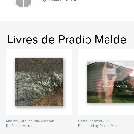
Mystery
Livres de Pradip Malde
one walk around lake cheston
Camp Discover 2013
De Pradip Malde
De edited by Pradip Malde