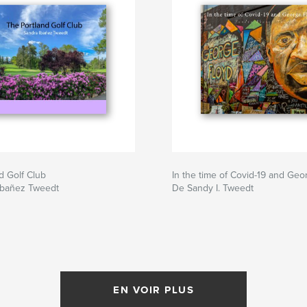
d Golf Club
In the time of Covid-19 and Ge
Ibañez Tweedt
De Sandy I. Tweedt
EN VOIR PLUS