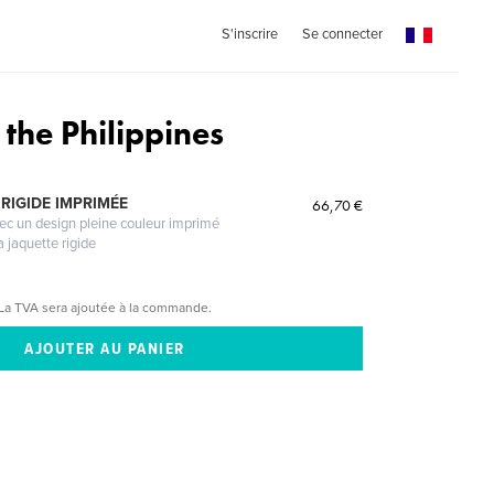
S'inscrire
Se connecter
f the Philippines
RIGIDE IMPRIMÉE
66,70 €
vec un design pleine couleur imprimé
a jaquette rigide
La TVA sera ajoutée à la commande.