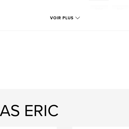
,
Volvo
,
Alvis
VOIR PLUS
LaFrance
,
Jagua
Porsche
,
Aston M
Austin Healey
,
F
RAS ERIC