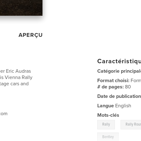
APERÇU
Caractéristiqu
er Eric Audras
Catégorie principal
ris Vienna Rally
Format choisi:
Form
tage cars and
# de pages:
80
Date de publication
Langue
English
.com
Mots-clés
,
Rally
Rally Rou
Bentley