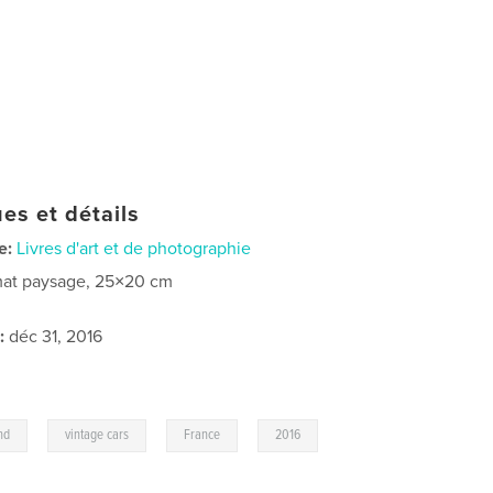
es et détails
e:
Livres d'art et de photographie
at paysage, 25×20 cm
:
déc 31, 2016
,
,
,
,
nd
vintage cars
France
2016