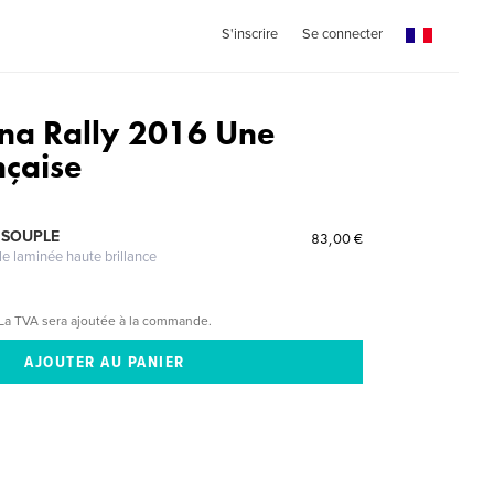
S'inscrire
Se connecter
nna Rally 2016 Une
nçaise
 SOUPLE
83,00 €
le laminée haute brillance
La TVA sera ajoutée à la commande.