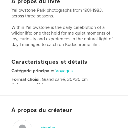
À propos du livre
Yellowstone Park photographs from 1981-1983,
across three seasons.
Within Yellowstone is the daily celebration of a
wilder life; one that held for me quiet moments of
joy, curiosity and experiences in the natural light of
day I managed to catch on Kodachrome film.
Caractéristiques et détails
Catégorie principale:
Voyages
Format choisi:
Grand carré, 30×30 cm
# de pages:
194
Date de publication:
déc 19, 2016
Langue
English
À propos du créateur
Mots-clés
,
,
Yellowstone
Wildlife
Geysers