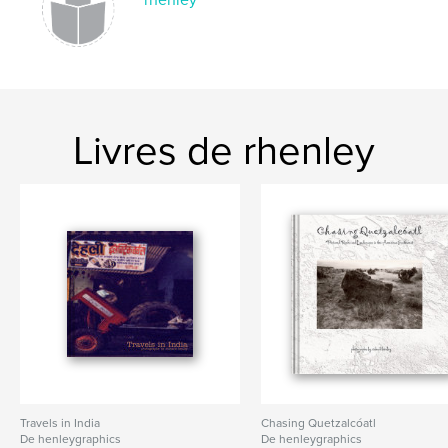
rhenley
Livres de rhenley
Travels in India
Chasing Quetzalcóatl
De henleygraphics
De henleygraphics