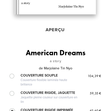
APERÇU
American Dreams
a story
de
Marjolaine Tin Nyo
COUVERTURE SOUPLE
104,39 €
Couverture flexible laminée haute
brillance
COUVERTURE RIGIDE, JAQUETTE
59,35 €
Jaquette pleine couleur sur couverture en
lin
COUVERTURE RIGIDE IMPRIMÉE
62,60 €