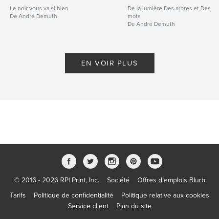
Le noir vous va si bien
De la lumière Des arbres et Des
De André Demuth
mots
De André Demuth
EN VOIR PLUS
© 2016 - 2026 RPI Print, Inc.
Société
Offres d’emplois Blurb
Tarifs
Politique de confidentialité
Politique relative aux cookies
Service client
Plan du site