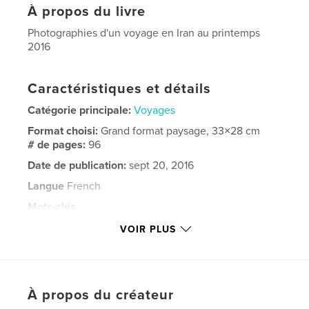
À propos du livre
Photographies d'un voyage en Iran au printemps
2016
Caractéristiques et détails
Catégorie principale:
Voyages
Format choisi:
Grand format paysage, 33×28 cm
# de pages:
96
Date de publication:
sept 20, 2016
Langue
French
Mots-clés
,
,
,
,
Iran
voyage
Persepolis
Yasd
VOIR PLUS
Ispahan
À propos du créateur