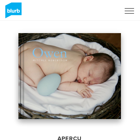
S'inscrire
APERÇU