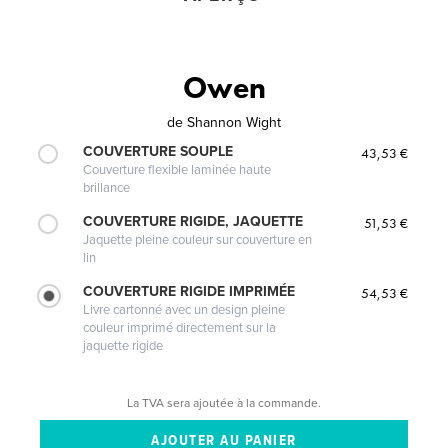
Owen
de
Shannon Wight
COUVERTURE SOUPLE
43,53 €
Couverture flexible laminée haute
brillance
COUVERTURE RIGIDE, JAQUETTE
51,53 €
Jaquette pleine couleur sur couverture en
lin
COUVERTURE RIGIDE IMPRIMÉE
54,53 €
Livre cartonné avec un design pleine
couleur imprimé directement sur la
jaquette rigide
La TVA sera ajoutée à la commande.