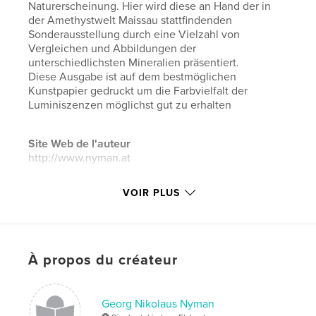
Naturerscheinung. Hier wird diese an Hand der in
der Amethystwelt Maissau stattfindenden
Sonderausstellung durch eine Vielzahl von
Vergleichen und Abbildungen der
unterschiedlichsten Mineralien präsentiert.
Diese Ausgabe ist auf dem bestmöglichen
Kunstpapier gedruckt um die Farbvielfalt der
Luminiszenzen möglichst gut zu erhalten
Site Web de l'auteur
http://www.nyman.at
VOIR PLUS
Caractéristiques et détails
Catégorie principale:
Livres d'art et de photographie
Format choisi:
Grand format paysage, 33×28 cm
# de pages:
84
À propos du créateur
ISBN
Couverture rigide, jaquette: 9781367566194
Georg Nikolaus Nyman
Date de publication:
juin 15, 2016