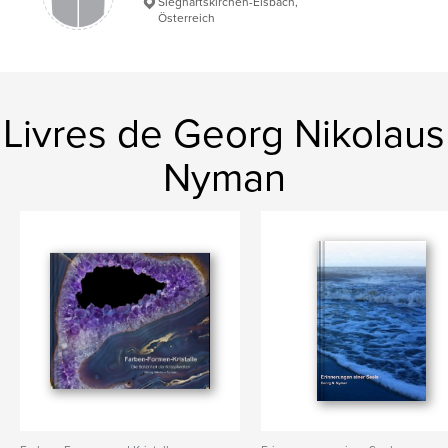
Sieghartskirchen-Elsbach,
Österreich
Langue
German
Mots-clés
,
,
,
Kristalle
Mineralien
Luminiszenz
Livres de Georg Nikolaus
Fotografie
Nyman