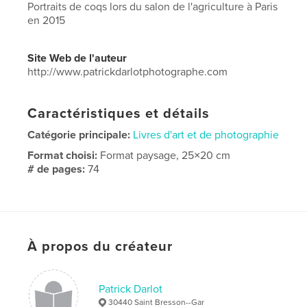
Portraits de coqs lors du salon de l'agriculture à Paris
en 2015
Site Web de l'auteur
http://www.patrickdarlotphotographe.com
Caractéristiques et détails
Catégorie principale:
Livres d'art et de photographie
Format choisi:
Format paysage, 25×20 cm
# de pages:
74
Date de publication:
avril 14, 2016
Langue
French
Mots-clés
À propos du créateur
,
,
agriculture
élevage
coqs
Patrick Darlot
30440 Saint Bresson--Gar