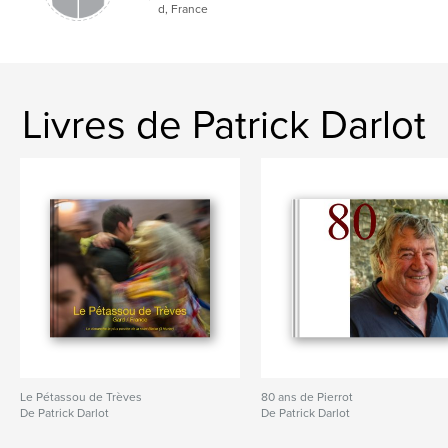
d, France
Livres de Patrick Darlot
Le Pétassou de Trèves
80 ans de Pierrot
De Patrick Darlot
De Patrick Darlot