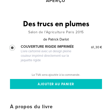
APERÇU
Des trucs en plumes
Salon de l'Agriculture Paris 2015
de
Patrick Darlot
COUVERTURE RIGIDE IMPRIMÉE
61,30 €
Livre cartonné avec un design pleine
couleur imprimé directement sur la
jaquette rigide
La TVA sera ajoutée à la commande.
À propos du livre