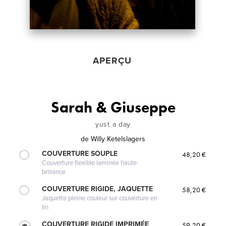
APERÇU
Sarah & Giuseppe
yust a day
de
Willy Ketelslagers
COUVERTURE SOUPLE
48,20 €
Couverture flexible laminée haute
brillance
COUVERTURE RIGIDE, JAQUETTE
58,20 €
Jaquette pleine couleur sur couverture en
lin
COUVERTURE RIGIDE IMPRIMÉE
59,20 €