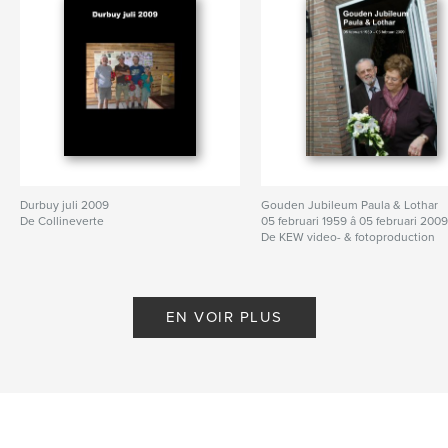
Durbuy juli 2009
Gouden Jubileum Paula & Lothar
De Collineverte
05 februari 1959 â 05 februari 200
De KEW video- & fotoproduction
EN VOIR PLUS