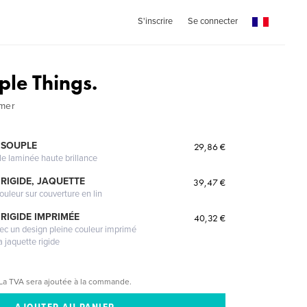
S'inscrire
Se connecter
mple Things.
lmer
 SOUPLE
29,86 €
le laminée haute brillance
RIGIDE, JAQUETTE
39,47 €
ouleur sur couverture en lin
RIGIDE IMPRIMÉE
40,32 €
vec un design pleine couleur imprimé
a jaquette rigide
La TVA sera ajoutée à la commande.