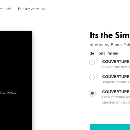
veautés
Publiez votre livre
Its the Si
photos by Fiona Pa
de
Fiona Palmer
COUVERTURE
Couverture flexib
COUVERTURE 
Jaquette pleine c
COUVERTURE 
Livre cartonné a
directement sur l