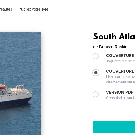
veautés
Publiez votre livre
South Atla
de
Duncan Rankin
COUVERTURE 
Jaquette pleine c
COUVERTURE 
Livre cartonné a
directement sur l
VERSION PDF
Consultable sur t