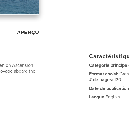
APERÇU
Caractéristiqu
ken on Ascension
Catégorie principal
voyage aboard the
Format choisi:
Gran
# de pages:
120
Date de publication
Langue
English