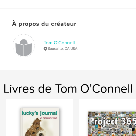
# de pages:
156
Date de publication:
avril 28, 2009
Mots-clés
À propos du créateur
,
,
Calla Lily
fine art photo
flowers
Tom O'Connell
Sausalito, CA USA
Livres de Tom O'Connell