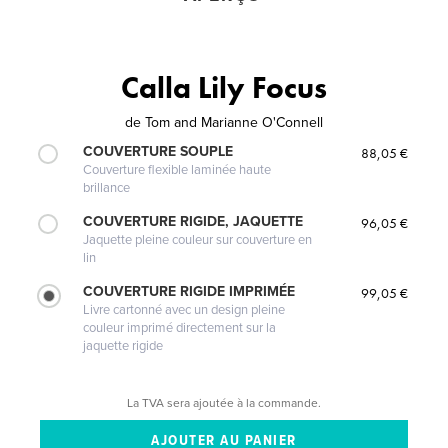
Calla Lily Focus
de
Tom and Marianne O'Connell
COUVERTURE SOUPLE
88,05 €
Couverture flexible laminée haute
brillance
COUVERTURE RIGIDE, JAQUETTE
96,05 €
Jaquette pleine couleur sur couverture en
lin
COUVERTURE RIGIDE IMPRIMÉE
99,05 €
Livre cartonné avec un design pleine
couleur imprimé directement sur la
jaquette rigide
La TVA sera ajoutée à la commande.