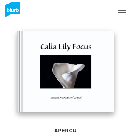
S'inscrire
APERÇU