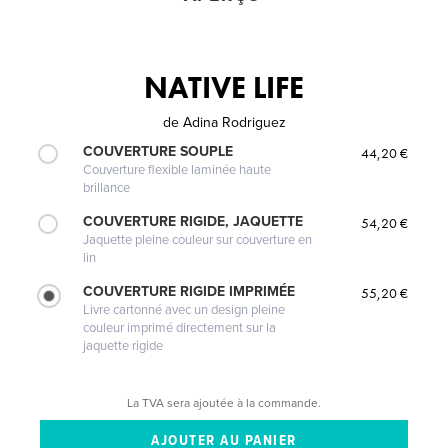
NATIVE LIFE
de
Adina Rodriguez
COUVERTURE SOUPLE
44,20 €
Couverture flexible laminée haute
brillance
COUVERTURE RIGIDE, JAQUETTE
54,20 €
Jaquette pleine couleur sur couverture en
lin
COUVERTURE RIGIDE IMPRIMÉE
55,20 €
Livre cartonné avec un design pleine
couleur imprimé directement sur la
jaquette rigide
La TVA sera ajoutée à la commande.