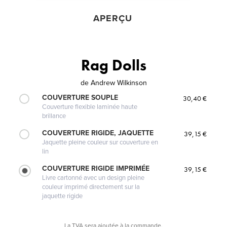
APERÇU
Rag Dolls
de
Andrew Wilkinson
COUVERTURE SOUPLE
30,40 €
Couverture flexible laminée haute
brillance
COUVERTURE RIGIDE, JAQUETTE
39,15 €
Jaquette pleine couleur sur couverture en
lin
COUVERTURE RIGIDE IMPRIMÉE
39,15 €
Livre cartonné avec un design pleine
couleur imprimé directement sur la
jaquette rigide
La TVA sera ajoutée à la commande.