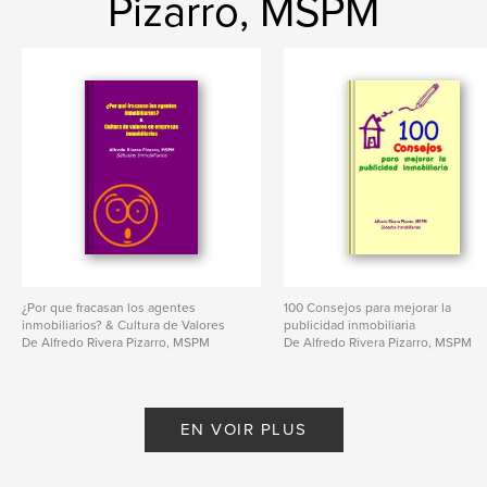
Pizarro, MSPM
¿Por que fracasan los agentes
100 Consejos para mejorar la
inmobiliarios? & Cultura de Valores
publicidad inmobiliaria
De Alfredo Rivera Pizarro, MSPM
De Alfredo Rivera Pizarro, MSPM
EN VOIR PLUS