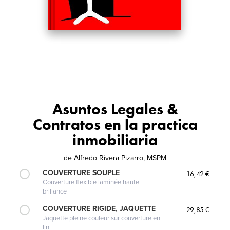
Asuntos Legales &
Contratos en la practica
inmobiliaria
de
Alfredo Rivera Pizarro, MSPM
COUVERTURE SOUPLE
16,42 €
Couverture flexible laminée haute
brillance
COUVERTURE RIGIDE, JAQUETTE
29,85 €
Jaquette pleine couleur sur couverture en
lin