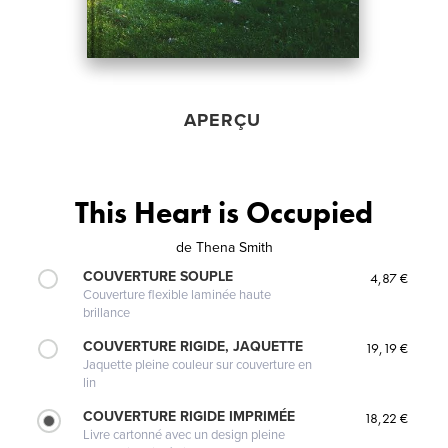
APERÇU
This Heart is Occupied
de
Thena Smith
COUVERTURE SOUPLE
4,87 €
Couverture flexible laminée haute
brillance
COUVERTURE RIGIDE, JAQUETTE
19,19 €
Jaquette pleine couleur sur couverture en
lin
COUVERTURE RIGIDE IMPRIMÉE
18,22 €
Livre cartonné avec un design pleine