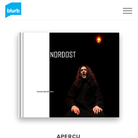
S'inscrire
APERÇU