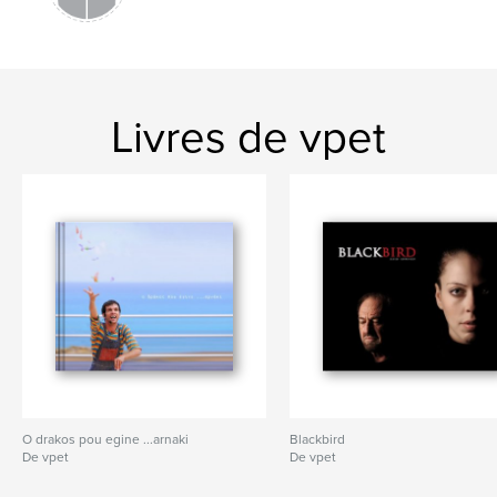
Livres de vpet
O drakos pou egine ...arnaki
Blackbird
De vpet
De vpet