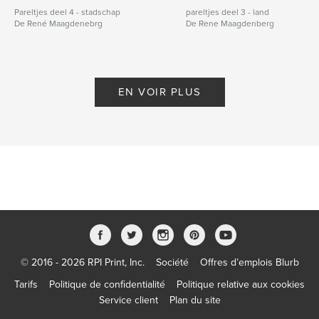
Pareltjes deel 4 - stadschap
pareltjes deel 3 - land
De René Maagdenebrg
De Rene Maagdenberg
EN VOIR PLUS
© 2016 - 2026 RPI Print, Inc.
Société
Offres d’emplois Blurb
Tarifs
Politique de confidentialité
Politique relative aux cookies
Service client
Plan du site