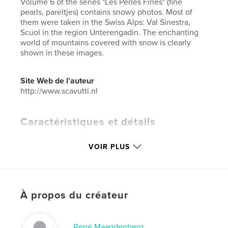
Volume 6 of the series "Les Perles Fines" (fine
pearls, pareltjes) contains snowy photos. Most of
them were taken in the Swiss Alps: Val Sinestra,
Scuol in the region Unterengadin. The enchanting
world of mountains covered with snow is clearly
shown in these images.
Site Web de l'auteur
http://www.scavutti.nl
Caractéristiques et détails
Catégorie principale:
Livres d'art et de photographie
VOIR PLUS
Format choisi:
Petit carré, 18×18 cm
# de pages:
34
Date de publication:
mars 21, 2015
Langue
Dutch
À propos du créateur
Mots-clés
,
,
,
,
Val Sinestra
mountain
snow
winter
René Maagdenberg