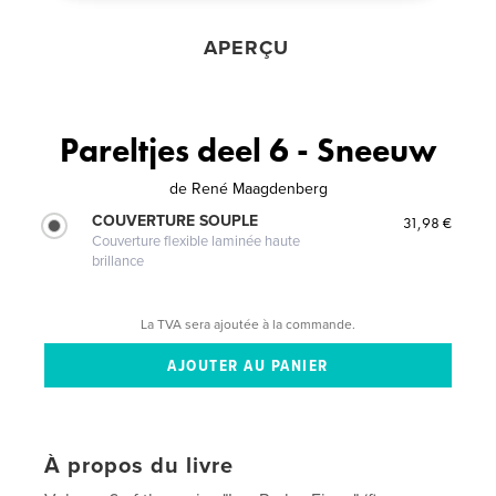
APERÇU
Pareltjes deel 6 - Sneeuw
de
René Maagdenberg
COUVERTURE SOUPLE
31,98 €
Couverture flexible laminée haute
brillance
La TVA sera ajoutée à la commande.
À propos du livre