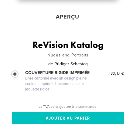
APERÇU
ReVision Katalog
Nudes and Portraits
de
Rüdiger Schestag
COUVERTURE RIGIDE IMPRIMÉE
133,17 €
Livre cartonné avec un design pleine
couleur imprimé directement sur la
jaquette rigide
La TVA sera ajoutée à la commande.