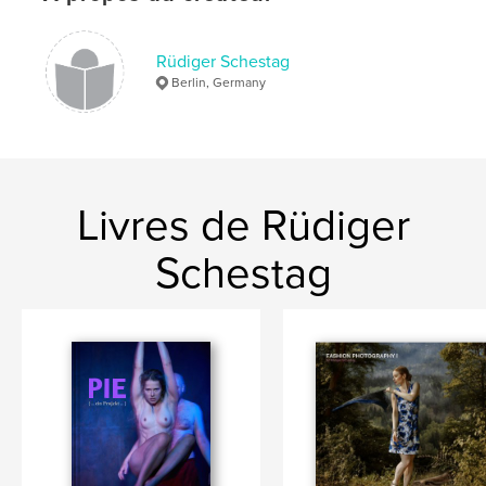
Langue
German
Mots-clés
Rüdiger Schestag
Berlin, Germany
,
,
,
,
Kunst
Akt
Nude
Exhibition
Renaissance
Livres de Rüdiger
Schestag