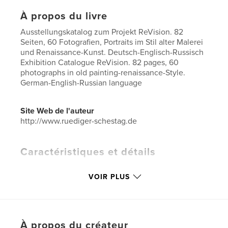
À propos du livre
Ausstellungskatalog zum Projekt ReVision. 82
Seiten, 60 Fotografien, Portraits im Stil alter Malerei
und Renaissance-Kunst. Deutsch-Englisch-Russisch
Exhibition Catalogue ReVision. 82 pages, 60
photographs in old painting-renaissance-Style.
German-English-Russian language
Site Web de l'auteur
http://www.ruediger-schestag.de
Caractéristiques et détails
Catégorie principale:
Livres d'art et de photographie
VOIR PLUS
Catégories supplémentaires
Beaux-arts
,
Fantasy
Format choisi:
Grand carré, 30×30 cm
# de pages:
82
Date de publication:
févr 26, 2015
À propos du créateur