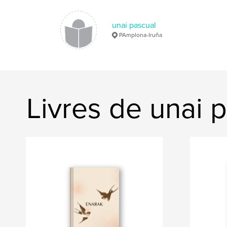
unai pascual
PAmplona-Iruña
Livres de unai 