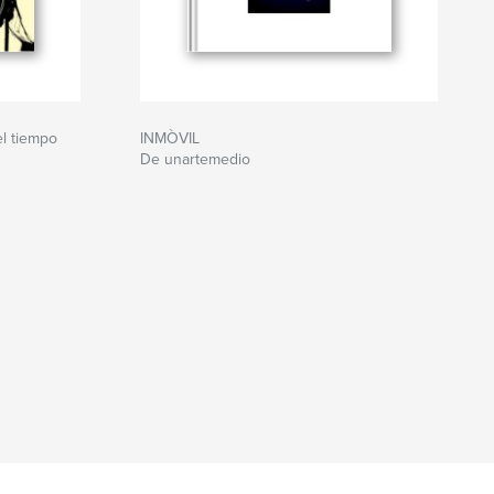
el tiempo
INMÒVIL
De unartemedio