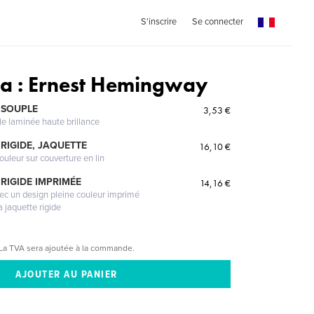
S'inscrire
Se connecter
a : Ernest Hemingway
 SOUPLE
3,53 €
le laminée haute brillance
RIGIDE, JAQUETTE
16,10 €
ouleur sur couverture en lin
RIGIDE IMPRIMÉE
14,16 €
vec un design pleine couleur imprimé
a jaquette rigide
La TVA sera ajoutée à la commande.