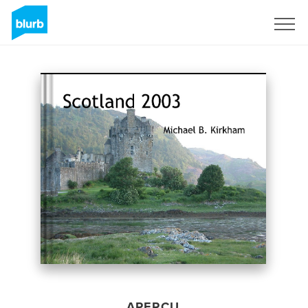
S'inscrire
APERÇU