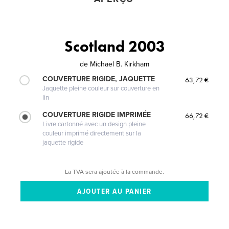
Scotland 2003
de
Michael B. Kirkham
COUVERTURE RIGIDE, JAQUETTE
63,72 €
Jaquette pleine couleur sur couverture en
lin
COUVERTURE RIGIDE IMPRIMÉE
66,72 €
Livre cartonné avec un design pleine
couleur imprimé directement sur la
jaquette rigide
La TVA sera ajoutée à la commande.