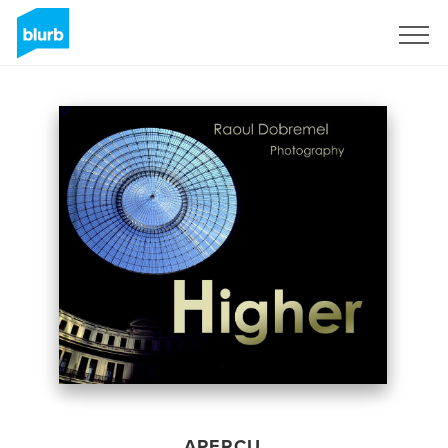
S'inscrire
APERÇU