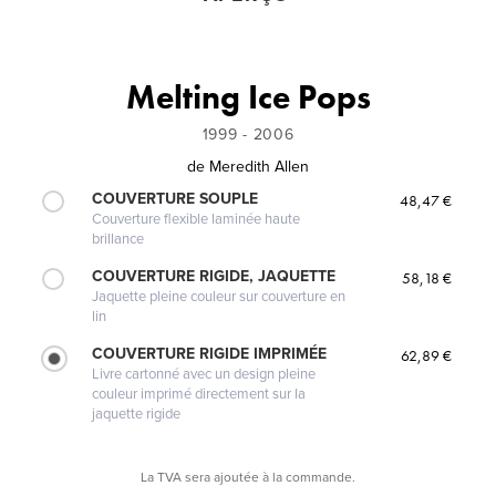
Melting Ice Pops
1999 - 2006
de
Meredith Allen
COUVERTURE SOUPLE
48,47 €
Couverture flexible laminée haute
brillance
COUVERTURE RIGIDE, JAQUETTE
58,18 €
Jaquette pleine couleur sur couverture en
lin
COUVERTURE RIGIDE IMPRIMÉE
62,89 €
Livre cartonné avec un design pleine
couleur imprimé directement sur la
jaquette rigide
La TVA sera ajoutée à la commande.