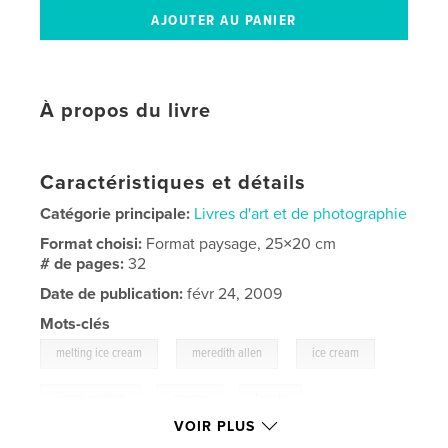
À propos du livre
Caractéristiques et détails
Catégorie principale:
Livres d'art et de photographie
Format choisi:
Format paysage, 25×20 cm
# de pages:
32
Date de publication:
févr 24, 2009
Mots-clés
,
,
,
melting ice cream
meredith allen
ice cream
jimmy neutron
,
snoopy
,
tweety
VOIR PLUS