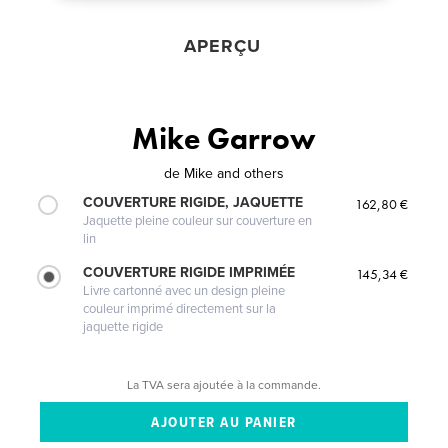
APERÇU
Mike Garrow
de
Mike and others
COUVERTURE RIGIDE, JAQUETTE
162,80 €
Jaquette pleine couleur sur couverture en
lin
COUVERTURE RIGIDE IMPRIMÉE
145,34 €
Livre cartonné avec un design pleine
couleur imprimé directement sur la
jaquette rigide
La TVA sera ajoutée à la commande.