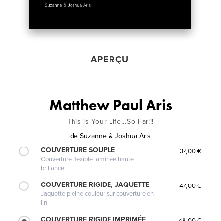
APERÇU
Matthew Paul Aris
This is Your Life...So Far!!!
de
Suzanne & Joshua Aris
COUVERTURE SOUPLE
37,00 €
Couverture flexible laminée haute
brillance
COUVERTURE RIGIDE, JAQUETTE
47,00 €
Jaquette pleine couleur sur couverture en
lin
COUVERTURE RIGIDE IMPRIMÉE
48,00 €