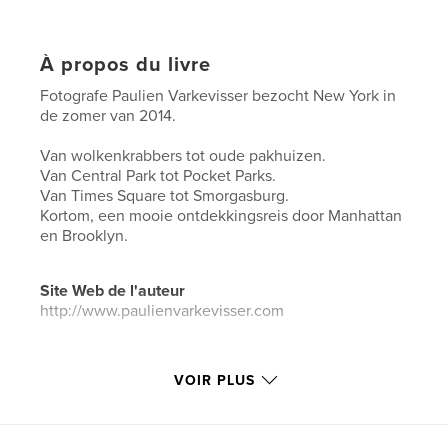
À propos du livre
Fotografe Paulien Varkevisser bezocht New York in
de zomer van 2014.
Van wolkenkrabbers tot oude pakhuizen.
Van Central Park tot Pocket Parks.
Van Times Square tot Smorgasburg.
Kortom, een mooie ontdekkingsreis door Manhattan
en Brooklyn.
Site Web de l'auteur
http://www.paulienvarkevisser.com
Caractéristiques et détails
VOIR PLUS
Catégorie principale:
Voyages
Format choisi:
Grand carré, 30×30 cm