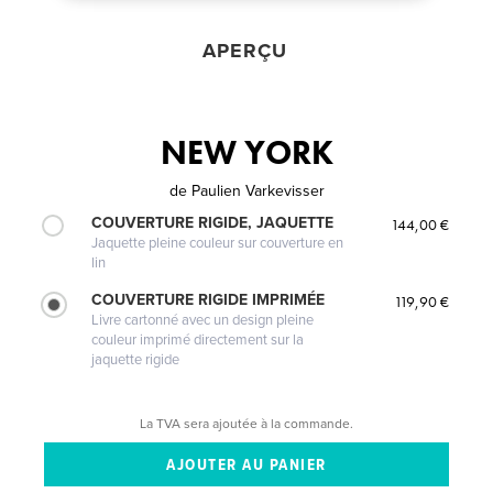
APERÇU
NEW YORK
de
Paulien Varkevisser
COUVERTURE RIGIDE, JAQUETTE
144,00 €
Jaquette pleine couleur sur couverture en
lin
COUVERTURE RIGIDE IMPRIMÉE
119,90 €
Livre cartonné avec un design pleine
couleur imprimé directement sur la
jaquette rigide
La TVA sera ajoutée à la commande.